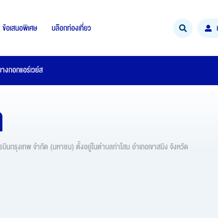
ข้อเสนอพิเศษ
บล๊อกท่องเที่ยว
างกอกแอร์เวย์ส
ด
บินกรุงเทพ จำกัด (มหาชน) ตั้งอยู่ในตำบลท่าโสม อำเภอเขาสมิง จังหวัด