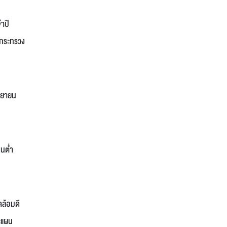
ำปี
กระทรวง
ันยายน
อนต่ำ
ล้อมดี
ะแผน