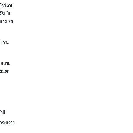
งไรก็ตาม
้รับใบ
 ขนาด 70
ปเกาะ
) สนาม
าวะโลก
ำปี
กระทรวง