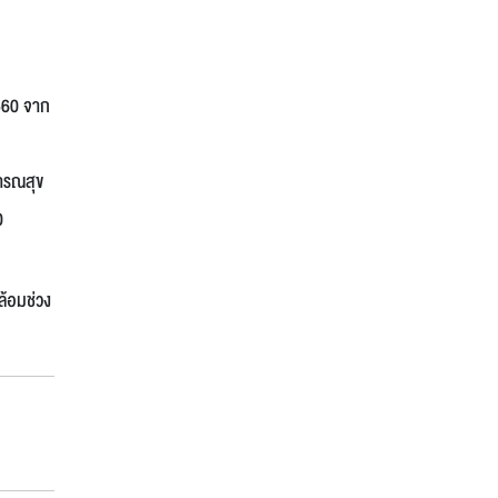
2560 จาก
ธารณสุข
0
ล้อมช่วง