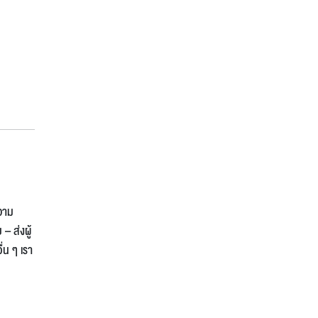
ความ
– ส่งผู้
่น ๆ เรา