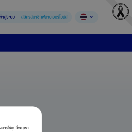
เข้าสู่ระบบ
สมัครสมาชิกฟลายเออร์โบนัส
ดการใช้คุกกี้ของเรา