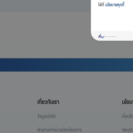
ได้ที่
นโยบายคุกกี้
เกี่ยวกับเรา
นโยบ
ข้อมูลบริษัท
เงื่อน
ตัวแทนจำหน่ายบัตรโดยสาร
วัตถุอ