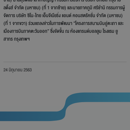
ลดิ้งส์ จำกัด (มหาชน) (ที่ 1 จากซ้าย) และนายภาคภูมิ ศรีชำนิ กรรมการผู้
จัดการ บริษัท ซิโน-ไทย เอ็นจีเนียริ่ง แอนด์ คอนสตรัคชั่น จำกัด (มหาชน)
(ที่ 1 จากขวา) ร่วมแถลงข่าวในการพัฒนา “โครงการสนามบินอู่ตะเภา และ
เมืองการบินภาคตะวันออก” ซึ่งจัดขึ้น ณ ห้องแกรนด์บอลลูม โรงแรม ยู
สาทร กรุงเทพฯ
24 มิถุนายน 2563