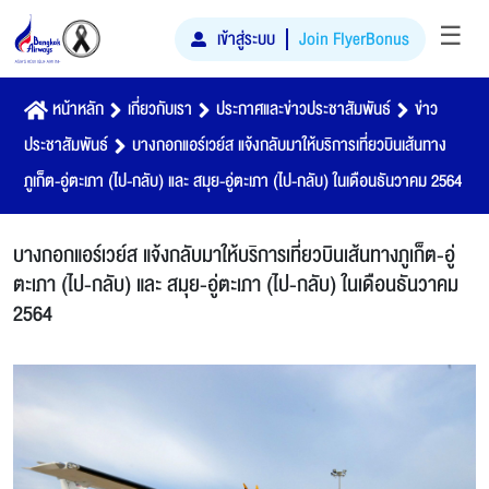
☰
เข้าสู่ระบบ
Join FlyerBonus
หน้าหลัก
เกี่ยวกับเรา
ประกาศและข่าวประชาสัมพันธ์
ข่าว
ประชาสัมพันธ์
บางกอกแอร์เวย์ส แจ้งกลับมาให้บริการเที่ยวบินเส้นทาง
ภูเก็ต-อู่ตะเภา (ไป-กลับ) และ สมุย-อู่ตะเภา (ไป-กลับ) ในเดือนธันวาคม 2564
บางกอกแอร์เวย์ส แจ้งกลับมาให้บริการเที่ยวบินเส้นทางภูเก็ต-อู่
ตะเภา (ไป-กลับ) และ สมุย-อู่ตะเภา (ไป-กลับ) ในเดือนธันวาคม
2564