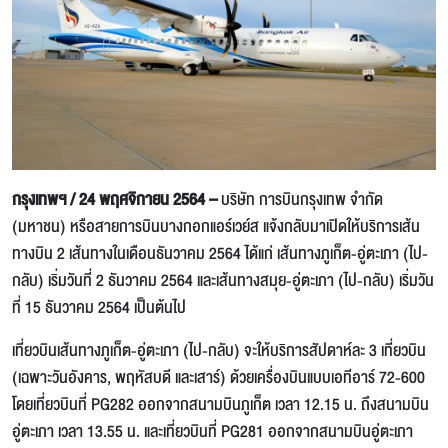
กรุงเทพฯ / 24 พฤศจิกายน 2564 –
บริษัท การบินกรุงเทพ จำกัด
(มหาชน) หรือสายการบินบางกอกแอร์เวย์ส แจ้งกลับมาเปิดให้บริการเส้น
ทางบิน 2 เส้นทางในเดือนธันวาคม 2564 ได้แก่ เส้นทางภูเก็ต-อู่ตะเภา (ไป-
กลับ) เริ่มวันที่ 2 ธันวาคม 2564 และเส้นทางสมุย-อู่ตะเภา (ไป-กลับ) เริ่มวัน
ที่ 15 ธันวาคม 2564 เป็นต้นไป
เที่ยวบินเส้นทางภูเก็ต-อู่ตะเภา (ไป-กลับ) จะให้บริการสัปดาห์ละ 3 เที่ยวบิน
(เฉพาะวันอังคาร, พฤหัสบดี และเสาร์) ด้วยเครื่องบินแบบเอทีอาร์ 72-600
โดยเที่ยวบินที่ PG282 ออกจากสนามบินภูเก็ต เวลา 12.15 น. ถึงสนามบิน
อู่ตะเภา เวลา 13.55 น. และเที่ยวบินที่ PG281 ออกจากสนามบินอู่ตะเภา