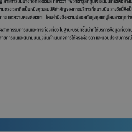
ารบินบางกอกแอร์เวย์ส กล่าวว่า “พวกเรารู้สึกภูมิใจและเป็นเกียรติอย่างยิ่ง
วามตรงเวลาถือเป็นหนึ่งคุณสมบัติสำคัญของการบริการที่สนามบิน รางวัลนี้จึง
ริการ และความตรงต่อเวลา โดยคำนึงถึงความปลอดภัยสูงสุดแก่ผู้โดยสารทุกท่า
นอุตสาหกรรมการบินและการท่องเที่ยว ในฐานะบริษัทชั้นนำที่ให้บริการข้อมูลเกี่ย
สายการบินและสนามบินมุ่งมั่นดำเนินกิจการให้ตรงต่อเวลา และมอบประสบการณ์การ