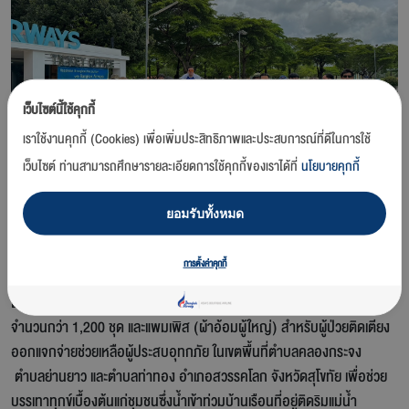
เว็บไซต์นี้ใช้คุกกี้
เราใช้งานคุกกี้ (Cookies) เพื่อเพิ่มประสิทธิภาพและประสบการณ์ที่ดีในการใช้
เว็บไซต์ ท่านสามารถศึกษารายละเอียดการใช้คุกกี้ของเราได้ที่
นโยบายคุกกี้
ยอมรับทั้งหมด
สุโขทัย / 28 สิงหาคม 2567 –
บริษัท การบินกรุงเทพ จำกัด (มหาชน) หรือ
สายการบินบางกอกแอร์เวย์ส และสนามบินสุโขทัย นำโดยนายนิจพัฒน์ ปิยะ
การตั้งค่าคุกกี้
พันธ์ รองกรรมการผู้อำนวยการใหญ่ฝ่ายสนามบิน พร้อมด้วยทีมจิตอาสา
Blue Volunteers ของสายการบินฯ และสนามบินสุโขทัย จัดเตรียมถุงยังชีพ
จำนวนกว่า 1,200 ชุด และแพมเพิส (ผ้าอ้อมผู้ใหญ่) สำหรับผู้ป่วยติดเตียง
ออกแจกจ่ายช่วยเหลือผู้ประสบอุทกภัย ในเขตพื้นที่ตำบลคลองกระจง
ตำบลย่านยาว และตำบลท่าทอง อำเภอสวรรคโลก จังหวัดสุโขทัย เพื่อช่วย
บรรเทาทุกข์เบื้องต้นแก่ชุมชนซึ่งน้ำเข้าท่วมบ้านเรือนที่อยู่ติดริมแม่น้ำ