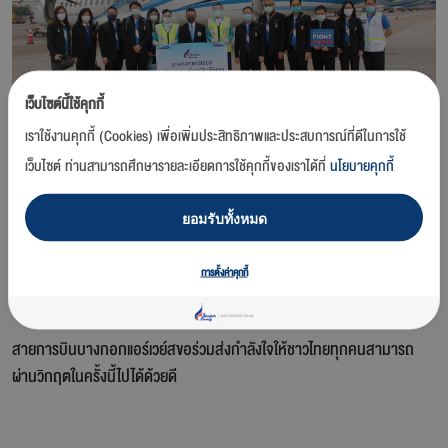
เว็บไซต์นี้ใช้คุกกี้
เราใช้งานคุกกี้ (Cookies) เพื่อเพิ่มประสิทธิภาพและประสบการณ์ที่ดีในการใช้
เว็บไซต์ ท่านสามารถศึกษารายละเอียดการใช้คุกกี้ของเราได้ที่
นโยบายคุกกี้
24 เมษายน 2563 (วันนี้) –
บริษัท การบินกรุงเทพ จำกัด (มหาชน) หรือ
สายการบินบางกอกแอร์เวย์ส ร่วมเป็นส่วนหนึ่งในการสนับสนุนและอำนวย
ยอมรับทั้งหมด
ความสะดวกให้กับสภากาชาดไทย โดยจัดเที่ยวบินพิเศษ (ไป-กลับ) เส้นทาง
กรุงเทพฯ-หาดใหญ่ (สงขลา) ในโอกาสที่จัดกิจกรรมออกหน่วยอาสา เพื่อ
การตั้งค่าคุกกี้
บริจาคและแจกจ่ายสิ่งของช่วยเหลือประชาชนภาคใต้ที่ได้รับความเดือดร้อน
จากผลกระทบของโรคติดเชื้อไวรัสโคโรนา 2019 (โควิด -19)
สายการบินบางกอกแอร์เวย์สขอร่วมส่งกำลังใจให้ชาวไทยทุกคนสามารถ
ผ่านวิกฤตในครั้งนี้ไปได้ด้วยดี