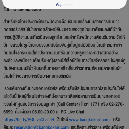
ยิ้ม และประสบการณ์บนเที่ยวบินให้แก่ผู้โดยสารทั้งชาวไทยและชาวต่างชาติ ใน
วันที่ 13 เมษายน 2566
สำหรับชุดไทยประยุกต์ของพนักงานต้อนรับบนเครื่องบินสายการบินบาง
กอกแอร์เวย์สได้นำเอาเอกลักษณ์อันงดงามของชุดไทยมาดัดแปลงให้เข้ากับ
การปฏิบัติงานบนเที่ยวบินของลูกเรือ โดยสำหรับพนักงานต้อนรับชาย จัดให้
มีการสวมใส่ชุดไทยแบบร่วมสมัยโดยจับคู่เสื้อสูทสมัยนิยม โทนสีกรมท่าเข้า
กันกับโจงกระเบนสีเทาประกายเงินที่ซ่อนความหรูหราและคสาสสิกอย่าง
ลงตัว และพนักงานต้อนรับหญิงสวมใส่เสื้อผ้าไหมทรงไทยจิตรลดาประยุกต์คู่
กับโจงกระเบนสีน้ำเงินยกดิ้นทองลายสี่เหลี่ยมข้าวหลามตัด และคาดสไบผ้า
ไหมโลโก้ของสายการบินบางกอกแอร์เวย์ส
ร่วมเดินทางกับบางกอกแอร์เวย์ส พร้อมสัมผัสประสบการณ์สุดประทับใจได้
แล้ววันนี้ โดยผู้ที่สนใจสำรองที่นั่งสามารถติดต่อสายการบินบางกอกแอร์
เวย์สได้ที่ศูนย์บริการข้อมูลลูกค้า (Call Center) โทรฯ 1771 หรือ 02-270-
6699 ตั้งแต่เวลา 08.00-20.00 น. PG Live Chat:
https://bit.ly/PGLiveChatTH
เว็บไซต์
www.bangkokair.com
หรือ
อีเมล:
reservation@bangkokair.com
และติดตามข่าวสาร พร้อมอัปเดต