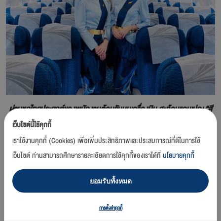
ผ่านชุดไทยประยุกต์ของพนักงานต้อนรับบนเครื่องบิน สะท้อนแคมเปญ “สี
ฟ้าคือสีแห่งความสุข”
เว็บไซต์นี้ใช้คุกกี้
เราใช้งานคุกกี้ (Cookies) เพื่อเพิ่มประสิทธิภาพและประสบการณ์ที่ดีในการใช้
กรุงเทพฯ 12 เมษายน 2566 –
บริษัท การบินกรุงเทพ จำกัด (มหาชน) หรือ
เว็บไซต์ ท่านสามารถศึกษารายละเอียดการใช้คุกกี้ของเราได้ที่
นโยบายคุกกี้
สายการบินบางกอกแอร์เวย์ส ร่วมเฉลิมฉลองวันขึ้นปีใหม่ไทยประจำปี 2566
และส่งความสุขในเทศกาลวันสงกรานต์ และสืบสานศิลปวัฒนธรรมและ
ยอมรับทั้งหมด
ประเพณีไทย โดยจัดให้พนักงานต้อนรับบนเครื่องบินสวมใส่ชุดไทยประยุกต์
ในเฉดสีฟ้าที่เปี่ยมด้วยเอกลักษณ์ความเป็นไทยและผสมผสานความเป็นเอเชีย
บูทีคแอร์ไลน์ของสายการบินบางกอกแอร์เวย์สเข้าไว้ด้วยกัน เพื่อเติมเต็มรอย
การตั้งค่าคุกกี้