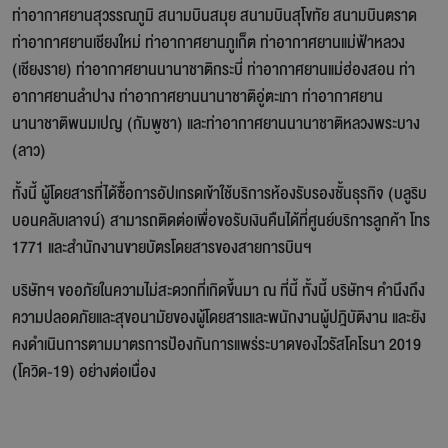
ท่าอากาศยานสุวรรณภูมิ สนามบินสมุย สนามบินสุโขทัย สนามบินตราด
ท่าอากาศยานเชียงใหม่ ท่าอากาศยานภูเก็ต ท่าอากาศยานแม่ฟ้าหลวง
(เชียงราย) ท่าอากาศยานนานาชาติกระบี่ ท่าอากาศยานแม่ฮ่องสอน ท่า
อากาศยานลำปาง ท่าอากาศยานนานาชาติอู่ตะเภา ท่าอากาศยาน
นานาชาติพนมเปญ (กัมพูชา) และท่าอากาศยานนานาชาติหลวงพระบาง
(ลาว)
ทั้งนี้ ผู้โดยสารที่ได้ซื้อการอัปเกรดเข้าใช้บริการห้องรับรองชั้นธุรกิจ (บลูริบ
บอนคลับเลาจน์) สามารถติดต่อเพื่อขอรับเงินคืนได้ที่ศูนย์บริการลูกค้า โทร
1771 และสำนักงานขายบัตรโดยสารของสายการบินฯ
บริษัทฯ ขออภัยในความไม่สะดวกที่เกิดขึ้นมา ณ ที่นี้ ทั้งนี้ บริษัทฯ คำนึงถึง
ความปลอดภัยและสุขอนามัยของผู้โดยสารและพนักงานผู้ปฎิบัติงาน และยัง
คงดำเนินการตามมาตรการป้องกันการแพร่ระบาดของไวรัสโคโรนา 2019
(โควิด-19) อย่างต่อเนื่อง