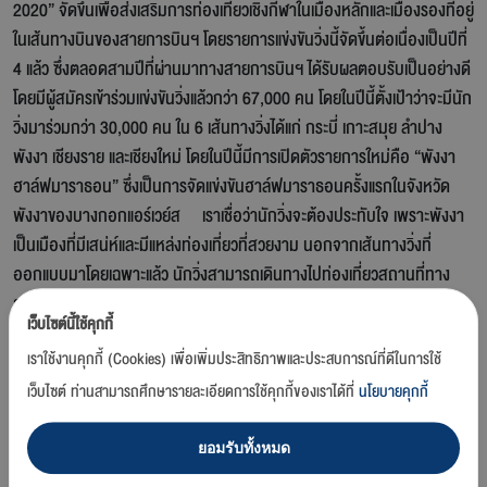
2020” จัดขึ้นเพื่อส่งเสริมการท่องเที่ยวเชิงกีฬาในเมืองหลักและเมืองรองที่อยู่
ในเส้นทางบินของสายการบินฯ โดยรายการแข่งขันวิ่งนี้จัดขึ้นต่อเนื่องเป็นปีที่
4 แล้ว ซึ่งตลอดสามปีที่ผ่านมาทางสายการบินฯ ได้รับผลตอบรับเป็นอย่างดี
โดยมีผู้สมัครเข้าร่วมเเข่งขันวิ่งแล้วกว่า 67,000 คน โดยในปีนี้ตั้งเป้าว่าจะมีนัก
วิ่งมาร่วมกว่า 30,000 คน ใน 6 เส้นทางวิ่งได้แก่ กระบี่ เกาะสมุย ลำปาง
พังงา เชียงราย และเชียงใหม่ โดยในปีนี้มีการเปิดตัวรายการใหม่คือ “พังงา
ฮาล์ฟมาราธอน” ซึ่งเป็นการจัดแข่งขันฮาล์ฟมาราธอนครั้งแรกในจังหวัด
พังงาของบางกอกแอร์เวย์ส เราเชื่อว่านักวิ่งจะต้องประทับใจ เพราะพังงา
เป็นเมืองที่มีเสน่ห์และมีแหล่งท่องเที่ยวที่สวยงาม นอกจากเส้นทางวิ่งที่
ออกแบบมาโดยเฉพาะแล้ว นักวิ่งสามารถเดินทางไปท่องเที่ยวสถานที่ทาง
ธรรมชาติที่สวยงามและมีชื่อเสียงต่างๆ ของจังหวัดพังงา อาทิ เขาตะปู เขา
เว็บไซต์นี้ใช้คุกกี้
หลัก เสม็ดนางชี เมืองเก่าตะกั่วป่า เป็นต้น ซึ่งในปีนี้เราได้พันธมิตรใหม่คือ
เราใช้งานคุกกี้ (Cookies) เพื่อเพิ่มประสิทธิภาพและประสบการณ์ที่ดีในการใช้
บริษัท อาซาตซู (ประเทศไทย) จำกัด เจ้าของลิขสิทธิ์งานวิ่งยูนิค รันนิ่ง
(Unique Running) วิ่งเพื่อมรดกโลก มาเป็นผู้ออกแบบเส้นทางวิ่งให้มีความ
เว็บไซต์ ท่านสามารถศึกษารายละเอียดการใช้คุกกี้ของเราได้ที่
นโยบายคุกกี้
เป็นเอกลักษณ์และผสมผสานความเป็นบูทีคในแบบฉบับของบางกอกแอร์
เวย์ส”
ยอมรับทั้งหมด