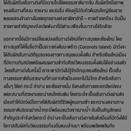
ได้สัมผัสกับเส้นทางวิ่งที่มีความใกล้ชิดธรรมชาติมากขึ้น สัมผัสทัศนียภาพ
ของเส้นทางที่สงบ สวยงาม และร่มรื่น เคียงคู่ไปกับทิวต้นสนใหญ่เรียงราย
ตลอดสองข้างทางในเขตอุทธยานแห่งชาติเขาลำปี – หาดท้ายเหมือง อันเป็น
ชายหาดสำคัญของจังหวัดพังงาที่มีเต่ามะเฟืองขึ้นมาวางไข่อีกด้วย
นอกจากนี้ยังมีการเปลี่ยนแปลงเส้นทางวิ่งใหม่ที่เกาะสมุยและเชียงใหม่ โดย
เกาะสมุยที่ได้ขึ้นชื่อว่าเป็นเกาะแห่งต้นมะพร้าว (Coconuts Island) นักวิ่งจะ
ได้สัมผัสเส้นทางวิถีชุมชนของชาวเกาะสมุยแบบดั้งเดิม สำหรับเชียงใหม่เมือง
ที่มีความทันสมัยแต่ยังผสมผสานเข้ากับศิลปวัฒนธรรมดั้งเดิมได้อย่างลงตัว
โดยเส้นทางวิ่งในครั้งนี้ เราจะพานักวิ่งไปรู้จักอีกมุมของเชียงใหม่ เป็นเส้น
ทางธรรมชาติอันสวยงามที่ห่างจากตัวเมืองออกไปไม่ไกล สำหรับเส้นทา
งอื่นๆ ได้แก่ กระบี่ ลำปาง และเชียงรายนั้น ยังคงเส้นทางและเอกลัษณ์ของ
แต่ละสนามที่สวยงามและน่าสนใจเช่นเดิม โดยกระบี่จะเป็นเส้นทางวิ่งผ่านตัว
เมืองทำให้นักวิ่งมีโอกาสได้สัมผัสวิถีชีวิตผู้คนยามเช้า และความงดงามทาง
ธรรมชาติบริเวณปากน้ำกระบี่พร้อมชมวิวเขาขนาบน้ำ อันเป็นสัญลักษณ์
สำคัญประจำจังหวัดกระบี่ ลำปางจะเป็นเส้นทางวิ่งภายในตัวเมืองที่นักวิ่งได้มี
โอกาสสัมผัสกับวัฒนธรรมท้องถิ่นแบบล้านนา พร้อมเพลิดเพลินกับ