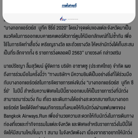
“นอกจากนี้ ทางสายการบินฯ ยังได้ร่วมมือกับ Painterbell (เศรษฐพร ก่อ
การตั้งค่าคุกกี้
วาณิชกุล) ศิลปินนักวาดภาพการ์ตูนชื่อดังชาวไทย เจ้าของผลงาน "John
Lulu and Friends" มาร่วมออกแบบคอลเลคชั่นพิเศษสำหรับรายการวิ่ง
“บางกอกแอร์เวย์ส บูทีค ซีรี่ย์ 2020" โดยนำจุดเด่นของแต่ละจังหวัดมาเป็น
แนวคิดในการออกแบบคาแรคเตอร์ตัวการ์ตูนให้มีเอกลักษณ์ที่ไม่ซ้ำกัน เพื่อ
ใช้ในการจัดทำเสื้อวิ่ง เหรียญรางวัล และถ้วยรางวัล ให้เหล่านักวิ่งได้เก็บสะสม
เป็นที่ระลึกจากทั้ง 6 รายการวิ่งตลอดปี 2563” นายวรงค์ กล่าวเสริม
นายปรัชญา ลิ้มสุวัฒน์ ผู้จัดการ บริษัท อาซาตซู (ประเทศไทย) จำกัด เผย
ถึงการร่วมมือในครั้งนี้ว่า “ทางบริษัทฯ มีความยินดีเป็นอย่างยิ่งที่ได้ร่วมมือ
กับบางกอกแอร์เวย์สในการจัดรายการแข่งขันวิ่ง “บางกอกแอร์เวย์ส บูทีค ซี
รี่ย์" ในปีนี้ สำหรับความพิเศษในปีนี้เราออกแบบให้เป็นรายการวิ่งที่นักวิ่ง
สามารถมาร่วมวิ่ง กิน เที่ยว และเดินทางได้อย่างสะดวกสบายกับบางกอก
แอร์เวย์ส โดยได้จัดทำแผนกิจกรรมทั้งหมดให้กับนักวิ่งผ่านแฟนเพจของ
Bangkok Airways.Run เพื่ออำนวยความสะดวกให้กับนักวิ่งในการเดินทาง
ท่องเที่ยวและทำกิจกรรมในแต่ละจังหวัด และพิเศษสำหรับรายการวิ่งในปีนี้ได้
จัดให้มีสนามใหม่ขึ้นมา 1 สนาม ในจังหวัดพังงา เนื่องจากเราอยากให้นักวิ่ง