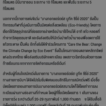
กิโลเมตร มินิมาราธอน ระยะทาง 10 กิโลเมตร และฟันรัน ระยะทาง 5
กิโลเมตร
นอกจากนี้รายการแข่งขันวิ่ง “บางกอกแอร์เวย์ส บูทีค ซีรี่ย์ 2020” ยังเป็น
กิจกรรมกีฬาที่มุ่งเน้นการเป็นมิตรต่อสิ่งแวดล้อม (Eco-friendly) โดยการ
เลือกใช้วัสดุอุปกรณ์ที่ย่อยสลายง่ายหรือนำมาใช้ใหม่ได้ อาทิ แก้ว หลอดที่
ทำจากวัสดุธรรมชาติ และยังส่งเสริมให้นักวิ่งนำแก้วน้ำมาเองเพื่อลดการใช้
แก้วกระดาษ เป็นต้น อีกทั้งยังได้เข้าร่วมโครงการ “Care the Bear: Change
the Climate Change by Eco Event” ซึ่งเป็นโครงการของตลาดหลักทรัพย์
แห่งประเทศไทย เพื่อส่งเสริมบริษัทจดทะเบียน ลดสภาวะโลกร้อนด้วยการลด
ก๊าซเรือนกระจกจากการจัดกิจกรรมหรืออีเว้นท์
สำหรับผู้ที่สนใจสมัครวิ่งในรายการ “บางกอกแอร์เวย์ส บูทีค ซีรี่ย์ 2020”
ทางสายการบินฯ ได้จัดโปรโมชั่นพิเศษมอบสิทธิในการสมัครวิ่งฟรี เมื่อซื้อ
บัตรโดยสารของสายการบินบางกอกแอร์เวย์สสนามใดก็ได้โดยทำการลง
ทะเบียนผ่านทางช่องทางที่กำหนด โดยผู้ที่ซื้อบัตรโดยสาร 1 เส้นทางของ
รายการวิ่ง ระหว่างวันที่ 20-29 กุมภาพันธ์ 1,000 ท่านแรก จะได้รับเสื้อลิ
มิเต็ดอิดิชั่นมูลค่า 1,000 บาทฟรี (โดยหลังวันที่ 29 กุมภาพันธ์จะต้องซื้อ