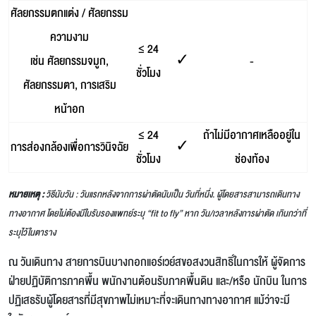
ศัลยกรรมตกแต่ง / ศัลยกรรม
ความงาม
≤ 24
เช่น ศัลยกรรมจมูก,
✓
-
ชั่วโมง
ศัลยกรรมตา, การเสริม
หน้าอก
≤ 24
ถ้าไม่มีอากาศเหลืออยู่ใน
การส่องกล้องเพื่อการวินิจฉัย
✓
ชั่วโมง
ช่องท้อง
หมายเหตุ :
วิธีนับวัน : วันแรกหลังจากการผ่าตัดนับเป็น วันที่หนึ่ง. ผู้โดยสารสามารถเดินทาง
ทางอากาศ โดยไม่ต้องมีใบรับรองแพทย์ระบุ “fit to fly” หาก วัน/เวลาหลังการผ่าตัด เกินกว่าที่
ระบุไว้ในตาราง
ณ วันเดินทาง สายการบินบางกอกแอร์เวย์สขอสงวนสิทธิ์ในการให้ ผู้จัดการ
ฝ่ายปฏิบัติการภาคพื้น พนักงานต้อนรับภาคพื้นดิน และ/หรือ นักบิน ในการ
ปฏิเสธรับผู้โดยสารที่มีสุขภาพไม่เหมาะที่จะเดินทางทางอากาศ แม้ว่าจะมี