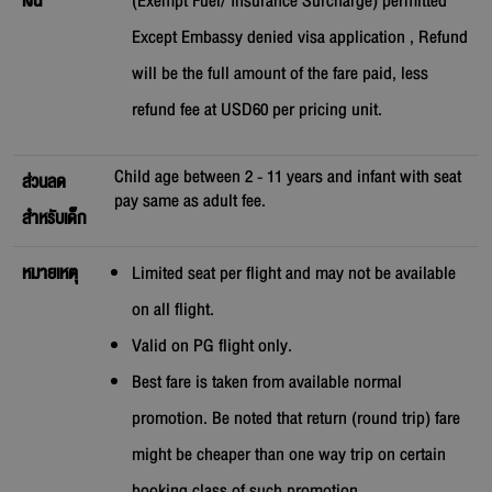
เงิน
(Exempt Fuel/ Insurance Surcharge) permitted
Except Embassy denied visa application , Refund
will be the full amount of the fare paid, less
refund fee at USD60 per pricing unit.
Child age between 2 - 11 years and infant with seat
ส่วนลด
pay same as adult fee.
สำหรับเด็ก
หมายเหตุ
Limited seat per flight and may not be available
on all flight.
Valid on PG flight only.
Best fare is taken from available normal
promotion. Be noted that return (round trip) fare
might be cheaper than one way trip on certain
booking class of such promotion.