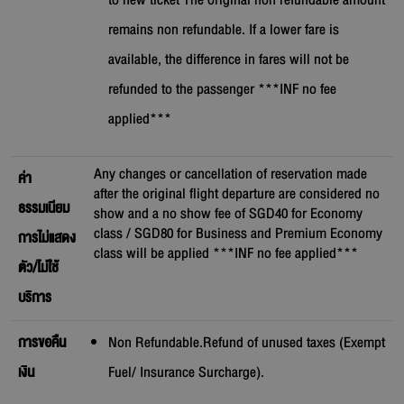
to new ticket The original non refundable amount
remains non refundable. If a lower fare is
available, the difference in fares will not be
refunded to the passenger ***INF no fee
applied***
Any changes or cancellation of reservation made
ค่า
after the original flight departure are considered no
ธรรมเนียม
show and a no show fee of SGD40 for Economy
class / SGD80 for Business and Premium Economy
การไม่แสดง
class will be applied ***INF no fee applied***
ตัว/ไม่ใช้
บริการ
การขอคืน
Non Refundable.Refund of unused taxes (Exempt
เงิน
Fuel/ Insurance Surcharge).