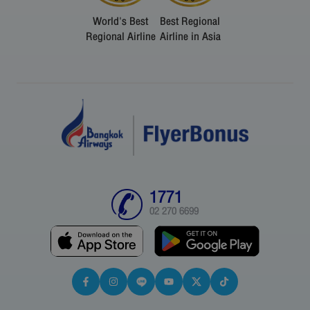
World's Best
Best Regional
Regional Airline
Airline in Asia
1771
02 270 6699