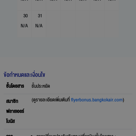
30
31
N/A
N/A
ข้อกำหนดและเงื่อนไข
ชั้นโดยสาร
ชั้นประหยัด
(ดูรายละเอียดเพิ่มเติมที่
flyerbonus.bangkokair.com
)
สมาชิก
ฟลายเออร์
โบนัส