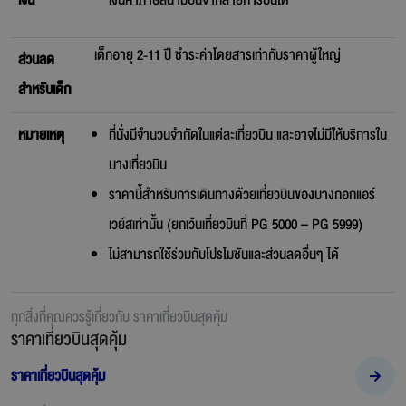
เงิน
เงินค่าภาษีสนามบินจากสายการบินได้
เด็กอายุ 2-11 ปี ชำระค่าโดยสารเท่ากับราคาผู้ใหญ่
ส่วนลด
สำหรับเด็ก
หมายเหตุ
ที่นั่งมีจำนวนจำกัดในแต่ละเที่ยวบิน และอาจไม่มีให้บริการใน
บางเที่ยวบิน
ราคานี้สำหรับการเดินทางด้วยเที่ยวบินของบางกอกแอร์
เวย์สเท่านั้น (ยกเว้นเที่ยวบินที่ PG 5000 – PG 5999)
ไม่สามารถใช้ร่วมกับโปรโมชันและส่วนลดอื่นๆ ได้
ทุกสิ่งที่คุณควรรู้เกี่ยวกับ
ราคาเที่ยวบินสุดคุ้ม
ราคาเที่ยวบินสุดคุ้ม
ราคาเที่ยวบินสุดคุ้ม