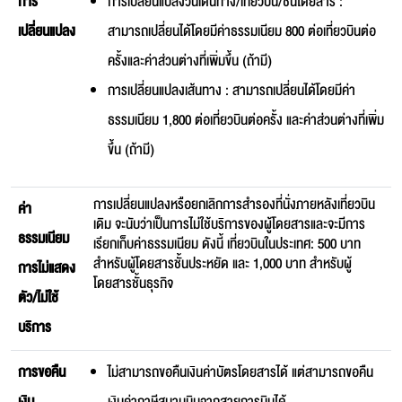
การ
การเปลี่ยนแปลงวันเดินทาง/เที่ยวบิน/ชั้นโดยสาร :
เปลี่ยนแปลง
สามารถเปลี่ยนได้โดยมีค่าธรรมเนียม 800 ต่อเที่ยวบินต่อ
ครั้งและค่าส่วนต่างที่เพิ่มขึ้น (ถ้ามี)
การเปลี่ยนแปลงเส้นทาง : สามารถเปลี่ยนได้โดยมีค่า
ธรรมเนียม 1,800 ต่อเที่ยวบินต่อครั้ง และค่าส่วนต่างที่เพิ่ม
ขึ้น (ถ้ามี)
การเปลี่ยนแปลงหรือยกเลิกการสำรองที่นั่งภายหลังเที่ยวบิน
ค่า
เดิม จะนับว่าเป็นการไม่ใช้บริการของผู้โดยสารและจะมีการ
ธรรมเนียม
เรียกเก็บค่าธรรมเนียม ดังนี้ เที่ยวบินในประเทศ: 500 บาท
สำหรับผู้โดยสารชั้นประหยัด และ 1,000 บาท สำหรับผู้
การไม่แสดง
โดยสารชั้นธุรกิจ
ตัว/ไม่ใช้
บริการ
การขอคืน
ไม่สามารถขอคืนเงินค่าบัตรโดยสารได้ แต่สามารถขอคืน