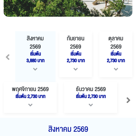
สิงหาคม
กันยายน
ตุลาคม
2569
2569
2569
เริ่มต้น
เริ่มต้น
เริ่มต้น
3,880
บาท
2,730
บาท
2,730
บาท
พฤศจิกายน
2569
ธันวาคม
2569
เริ่มต้น
2,730
บาท
เริ่มต้น
2,730
บาท
สิงหาคม 2569