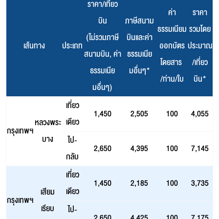
ราคา/เที่ยว
ค่า
ราคา
บิน
ภาษีสนาม
ธรรมเนียม
รวมโดย
(ไม่รวมภาษี
บินและค่า
เส้นทาง
ประเภท
ออกบัตร
ประมาณ
สนามบิน, ค่า
ธรรมเนีย
โดยสาร
/เที่ยว
ธรรมเนีย
มอื่นๆ*
/ท่าน/ใบ
บิน*
มอื่นๆ)
เที่ยว
1,450
2,505
100
4,055
เดียว
หลวงพระ
กรุงเทพฯ
บาง
ไป-
2,650
4,395
100
7,145
กลับ
เที่ยว
1,450
2,185
100
3,735
เดียว
เสียม
กรุงเทพฯ
เรียบ
ไป-
2,650
4,425
100
7,175