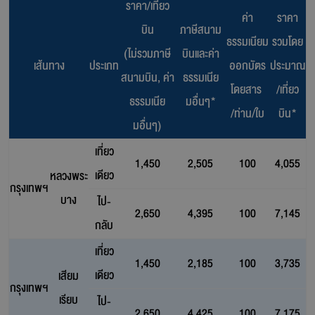
ราคา/เที่ยว
ค่า
ราคา
บิน
ภาษีสนาม
ธรรมเนียม
รวมโดย
(ไม่รวมภาษี
บินและค่า
เส้นทาง
ประเภท
ออกบัตร
ประมาณ
สนามบิน, ค่า
ธรรมเนีย
โดยสาร
/เที่ยว
ธรรมเนีย
มอื่นๆ*
/ท่าน/ใบ
บิน*
มอื่นๆ)
เที่ยว
1,450
2,505
100
4,055
เดียว
หลวงพระ
กรุงเทพฯ
บาง
ไป-
2,650
4,395
100
7,145
กลับ
เที่ยว
1,450
2,185
100
3,735
เดียว
เสียม
กรุงเทพฯ
เรียบ
ไป-
2,650
4,425
100
7,175