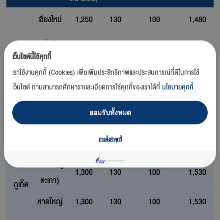
เชียงใหม่
1,250
130
100
1,480
สุโขทัย
1,250
130
100
1,480
เว็บไซต์นี้ใช้คุกกี้
กรุงเทพฯ
ตราด
1,300
130
100
1,530
เราใช้งานคุกกี้ (Cookies) เพื่อเพิ่มประสิทธิภาพและประสบการณ์ที่ดีในการใช้
เว็บไซต์ ท่านสามารถศึกษารายละเอียดการใช้คุกกี้ของเราได้ที่
นโยบายคุกกี้
กระบี่
1,300
130
100
1,530
ยอมรับทั้งหมด
ภูเก็ต
1,300
130
100
1,530
กรุงเทพฯ
1,300
130
100
1,530
การตั้งค่าคุกกี้
พัทยา (อู่
1,300
130
100
1,530
ตะเภา)
ภูเก็ต
หาดใหญ่
1,300
130
100
1,530