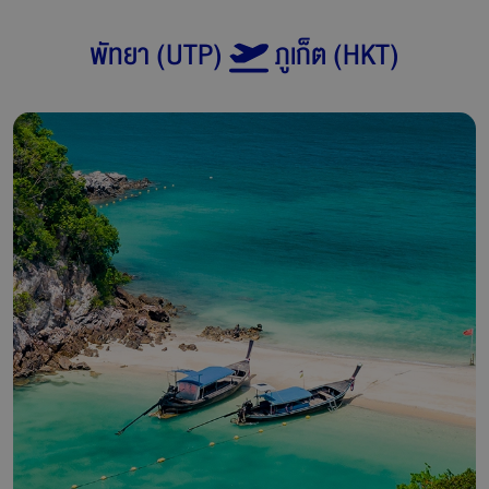
พัทยา
(
UTP
)
ภูเก็ต
(
HKT
)