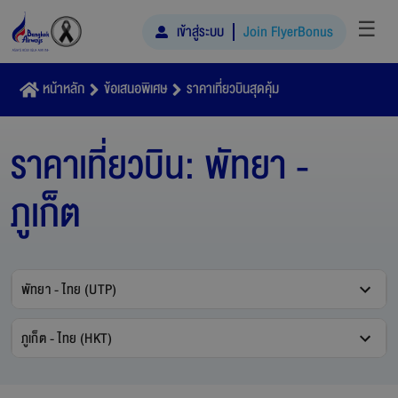
☰
เข้าสู่ระบบ
Join FlyerBonus
หน้าหลัก
ข้อเสนอพิเศษ
ราคาเที่ยวบินสุดคุ้ม
ราคาเที่ยวบิน:
พัทยา -
ภูเก็ต
พัทยา - ไทย (UTP)
ภูเก็ต - ไทย (HKT)