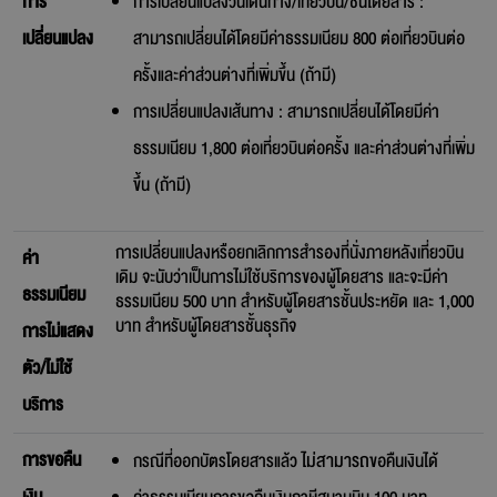
การ
การเปลี่ยนแปลงวันเดินทาง/เที่ยวบิน/ชั้นโดยสาร :
เปลี่ยนแปลง
สามารถเปลี่ยนได้โดยมีค่าธรรมเนียม 800 ต่อเที่ยวบินต่อ
ครั้งและค่าส่วนต่างที่เพิ่มขึ้น (ถ้ามี)
การเปลี่ยนแปลงเส้นทาง : สามารถเปลี่ยนได้โดยมีค่า
ธรรมเนียม 1,800 ต่อเที่ยวบินต่อครั้ง และค่าส่วนต่างที่เพิ่ม
ขึ้น (ถ้ามี)
การเปลี่ยนแปลงหรือยกเลิกการสำรองที่นั่งภายหลังเที่ยวบิน
ค่า
เดิม จะนับว่าเป็นการไม่ใช้บริการของผู้โดยสาร และจะมีค่า
ธรรมเนียม
ธรรมเนียม 500 บาท สำหรับผู้โดยสารชั้นประหยัด และ 1,000
บาท สำหรับผู้โดยสารชั้นธุรกิจ
การไม่แสดง
ตัว/ไม่ใช้
บริการ
การขอคืน
ไม่สามารถ
กรณีที่ออกบัตรโดยสารแล้ว
ขอคืนเงินได้