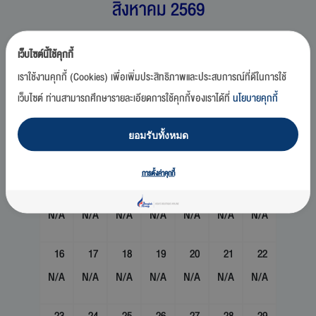
สิงหาคม 2569
อา
จ
อ
พ
พฤ
ศ
ส
เว็บไซต์นี้ใช้คุกกี้
1
เราใช้งานคุกกี้ (Cookies) เพื่อเพิ่มประสิทธิภาพและประสบการณ์ที่ดีในการใช้
N/A
เว็บไซต์ ท่านสามารถศึกษารายละเอียดการใช้คุกกี้ของเราได้ที่
นโยบายคุกกี้
2
3
4
5
6
7
8
ยอมรับทั้งหมด
N/A
N/A
N/A
N/A
N/A
N/A
N/A
การตั้งค่าคุกกี้
9
10
11
12
13
14
15
N/A
N/A
N/A
N/A
N/A
N/A
N/A
16
17
18
19
20
21
22
N/A
N/A
N/A
N/A
N/A
N/A
N/A