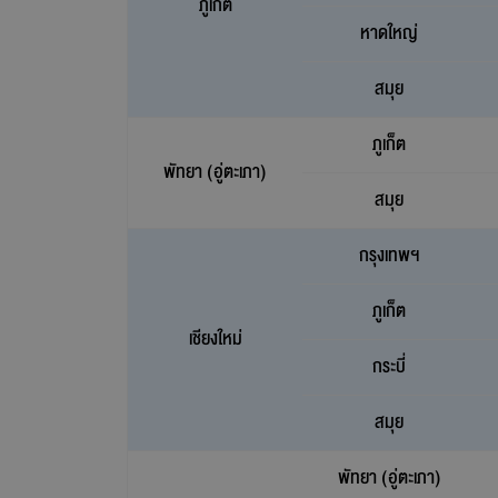
ภูเก็ต
หาดใหญ่
สมุย
ภูเก็ต
พัทยา (อู่ตะเภา)
สมุย
กรุงเทพฯ
ภูเก็ต
เชียงใหม่
กระบี่
สมุย
พัทยา (อู่ตะเภา)