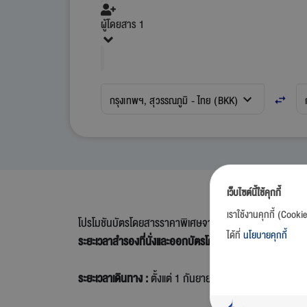
ผู้โดยสาร 1
กรุงเทพฯ, สุวรรณภูมิ - ไทย (BKK)
เว็บไซต์นี้ใช้คุกกี้
เราใช้งานคุกกี้ (Cooki
โปรโมชันบัตรโดยสารราคาพิเศษจากบางกอกแอร์เวย์ส
(กรุ
ได้ที่
นโยบายคุกกี้
ระยะเวลาสำรองที่นั่งและออกบัตรโดยสาร :
6 สิงหาคม 2569
8 สิงหาคม 2569 - 12 สิงหาคม 2
ระยะเวลาเดินทาง :
ตั้งแต่ 1 กันยายน 2569 เป็นต้นไปจนกว่