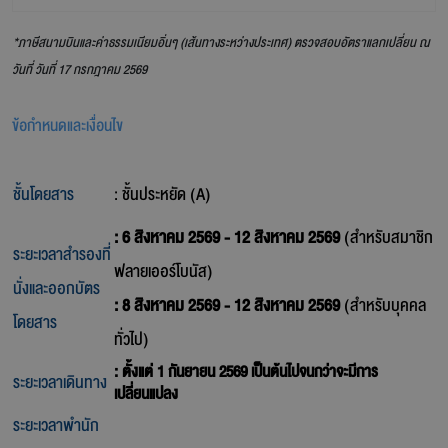
*ภาษีสนามบินและค่าธรรมเนียมอิ่นๆ (เส้นทางระหว่างประเทศ) ตรวจสอบอัตราแลกเปลี่ยน ณ
วันที่ วันที่ 17 กรกฎาคม 2569
ข้อกำหนดและเงื่อนไข
ชั้นโดยสาร
: ชั้นประหยัด (A)
: 6 สิงหาคม 2569 - 12 สิงหาคม 2569
(สำหรับสมาชิก
ระยะเวลาสำรองที่
ฟลายเออร์โบนัส)
นั่งและออกบัตร
: 8 สิงหาคม 2569 - 12 สิงหาคม 2569
(สำหรับบุคคล
โดยสาร
ทั่วไป)
: ตั้งแต่ 1 กันยายน 2569 เป็นต้นไปจนกว่าจะมีการ
ระยะเวลาเดินทาง
เปลี่ยนแปลง
ระยะเวลาพำนัก