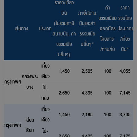
ราคา/เที่ยว
ค่า
ราคา
บิน
ภาษีสนาม
ธรรมเนียม
รวมโดย
(ไม่รวมภาษี
บินและค่า
เส้นทาง
ประเภท
ออกบัตร
ประมาณ
สนามบิน, ค่า
ธรรมเนีย
โดยสาร
/เที่ยว
ธรรมเนีย
มอื่นๆ*
/ท่าน/ใบ
บิน*
มอื่นๆ)
เที่ยว
1,450
2,505
100
4,055
เดียว
หลวงพระ
กรุงเทพฯ
บาง
ไป-
2,650
4,395
100
7,145
กลับ
เที่ยว
1,450
2,185
100
3,735
เดียว
เสียม
กรุงเทพฯ
เรียบ
ไป-
2,650
4,425
100
7,175