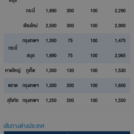
สมุย
กระบี่
1,890
300
100
2,290
เชียงใหม่
2,500
300
100
2,900
กรุงเทพฯ
1,300
75
100
1,475
กระบี่
สมุย
1,890
75
100
2,065
หาดใหญ่
ภูเก็ต
1,300
130
100
1,530
ตราด
กรุงเทพฯ
1,300
200
100
1,600
สุโขทัย
กรุงเทพฯ
1,250
200
100
1,550
เส้นทางต่างประเทศ