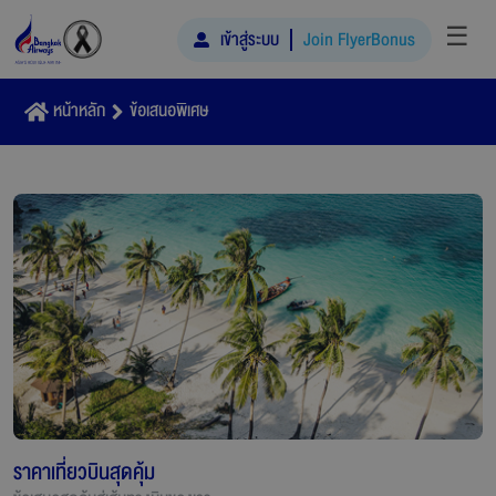
☰
เข้าสู่ระบบ
Join FlyerBonus
หน้าหลัก
ข้อเสนอพิเศษ
ราคาเที่ยวบินสุดคุ้ม