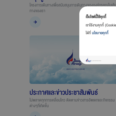
โครงการเดินทางเพื่อสนับสนุนการเดินทางขององค์กรคุณในเส้
ทางของเรา
เว็บไซต์นี้ใช้คุกกี้
เราใช้งานคุกกี้ (Cooki
ได้ที่
นโยบายคุกกี้
ประกาศและข่าวประชาสัมพันธ์
ไม่พลาดทุกการเคลื่อนไหว ติดตามข่าวสารอัพเดทและกิจกรรม
ต่างๆที่เกิดขึ้น