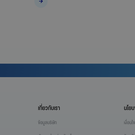
เกี่ยวกับเรา
นโยบ
ข้อมูลบริษัท
เงื่อน