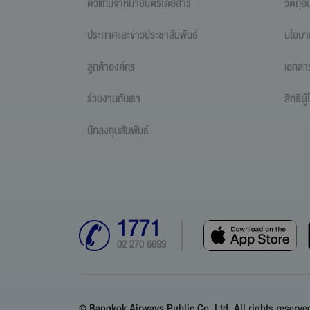
ตัวแทนจำหน่ายบัตรโดยสาร
วัตถุอ
ประกาศและข่าวประชาสัมพันธ์
นโยบา
ลูกค้าองค์กร
เอกสา
ร่วมงานกับเรา
สิทธิผ
นักลงทุนสัมพันธ์
1771
02 270 6699
© Bangkok Airways Public Co.,Ltd. All rights reserve