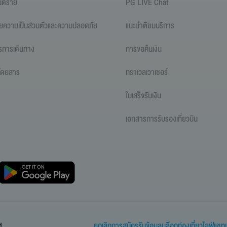
ันตราย
PG LIVE Chat
ยความเป็นส่วนตัวและความปลอดภัย
แนะนำติชมบริการ
รการเดินทาง
การขอคืนเงิน
ู้โดยสาร
ทราเวลเวาเชอร์
ใบเสร็จรับเงิน
เอกสารการรับรองเที่ยวบิน
d.
ยกเลิกการสมัครรับข้อมูล
บล๊อกท่องเที่ยว
ไลฟ์แชท