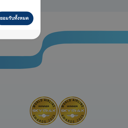
ยอมรับทั้งหมด