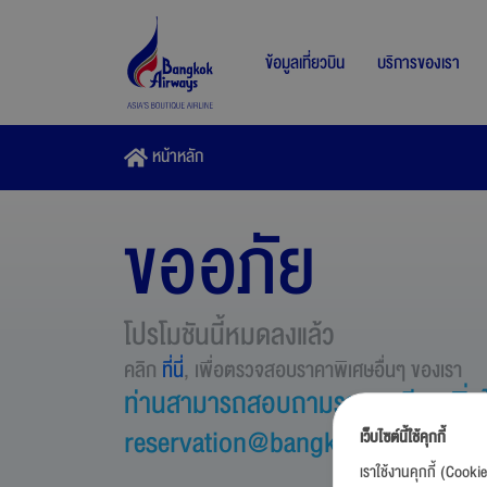
ข้อมูลเที่ยวบิน
บริการของเรา
หน้าหลัก
ขออภัย
โปรโมชันนี้หมดลงแล้ว
คลิก
ที่นี่
, เพื่อตรวจสอบราคาพิเศษอื่นๆ ของเรา
ท่านสามารถสอบถามรายละเอียดเพิ่มได
reservation@bangkokair.com หรือ
เว็บไซต์นี้ใช้คุกกี้
เราใช้งานคุกกี้ (Cooki