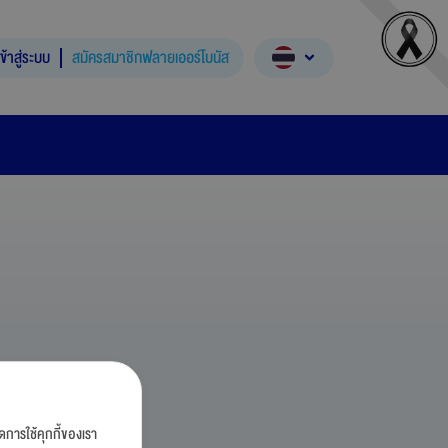
เข้าสู่ระบบ
สมัครสมาชิกฟลายเออร์โบนัส
ดการใช้คุกกี้ของเรา