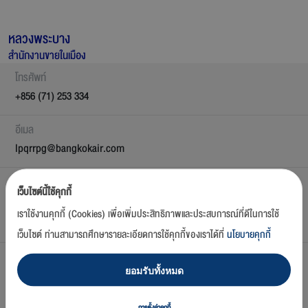
หลวงพระบาง
สำนักงานขายในเมือง
โทรศัพท์
+856 (71) 253 334
อีเมล
lpqrrpg@bangkokair.com
ที่อยู่
เว็บไซต์นี้ใช้คุกกี้
57/6 Srisawangwong Rd., District 3, Bann Xiengmuan, Luang
เราใช้งานคุกกี้ (Cookies) เพื่อเพิ่มประสิทธิภาพและประสบการณ์ที่ดีในการใช้
Prabang, Lao P.D.R
เว็บไซต์ ท่านสามารถศึกษารายละเอียดการใช้คุกกี้ของเราได้ที่
นโยบายคุกกี้
เวลาทำการ
ยอมรับทั้งหมด
08.00 - 17.00 Everyday
12.00 - 13.00 Lunch Break
การตั้งค่าคุกกี้