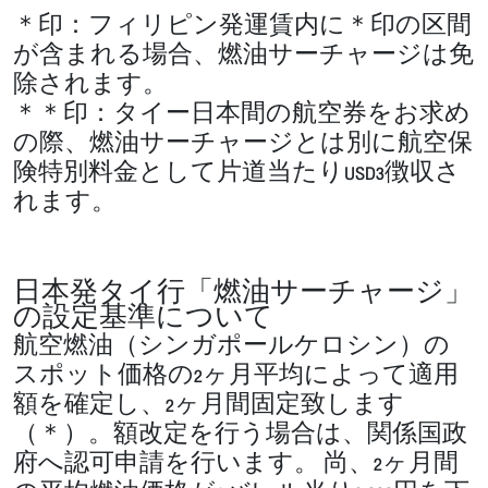
＊印：フィリピン発運賃内に＊印の区間
が含まれる場合、燃油サーチャージは免
除されます。
＊＊印：タイー日本間の航空券をお求め
の際、燃油サーチャージとは別に航空保
険特別料金として片道当たりUSD3徴収さ
れます。
日本発タイ行「燃油サーチャージ」
の設定基準について
航空燃油（シンガポールケロシン）の
スポット価格の2ヶ月平均によって適用
額を確定し、2ヶ月間固定致します
（＊）。額改定を行う場合は、関係国政
府へ認可申請を行います。 尚、2ヶ月間