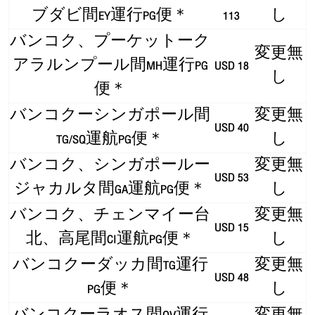
ブダビ間EY運行PG便＊
113
し
バンコク、プーケットーク
変更無
アラルンプール間MH運行PG
USD 18
し
便＊
バンコクーシンガポール間
変更無
USD 40
TG/SQ運航PG便＊
し
バンコク、シンガポールー
変更無
USD 53
ジャカルタ間GA運航PG便＊
し
バンコク、チェンマイー台
変更無
USD 15
北、高尾間CI運航PG便＊
し
バンコクーダッカ間TG運行
変更無
USD 48
PG便＊
し