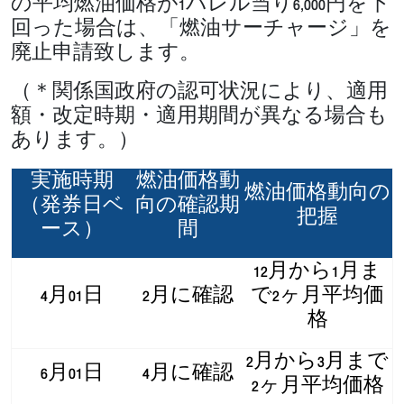
の平均燃油価格が1バレル当り6,000円を下
回った場合は、「燃油サーチャージ」を
廃止申請致します。
（＊関係国政府の認可状況により、適用
額・改定時期・適用期間が異なる場合も
あります。）
実施時期
燃油価格動
燃油価格動向の
（発券日ベ
向の確認期
把握
ース）
間
12月から1月ま
4月01日
2月に確認
で2ヶ月平均価
格
2月から3月まで
6月01日
4月に確認
2ヶ月平均価格