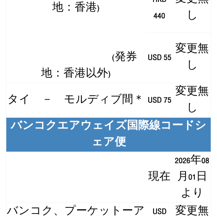
地：香港)
440
し
変更無
(発券
USD 55
し
地：香港以外)
変更無
タイ － モルディブ間＊
USD 75
し
バンコクエアウェイズ国際線コードシ
ェア便
2026年08
現在
月01日
より
バンコク、プーケットーア
USD
変更無