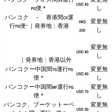
バンコクーラオス間QV運行
変更無
USD 40
PG便＊
し
バンコク － 香港間CX運
HKD
変更無
行PG便* ｜発券地：香港
200
し
変更無
USD 40
し
｜発券地：香港以外
バンコクー中国間TG運行PG
変更無
USD 40
便＊
し
バンコクー中国間MF運行PG
変更無
USD 70
便＊
し
バンコク、プーケットーベ
変更無
USD 30