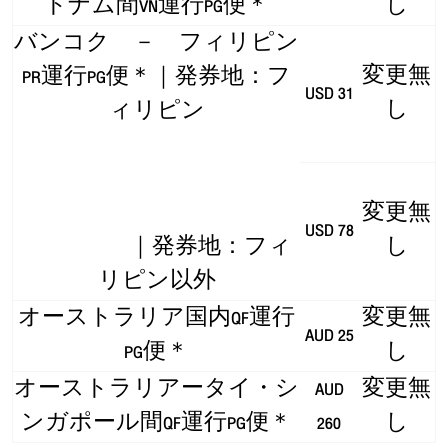
トナム間VN運行PG便＊
し
バンコク － フィリピン
変更無
PR運行PG便＊｜発券地：フ
USD 31
し
ィリピン
変更無
USD 78
｜発券地：フィ
し
リピン以外
オーストラリア国内QF運行
変更無
AUD 25
PG便＊
し
オーストラリアータイ・シ
AUD
変更無
ンガポール間QF運行PG便＊
260
し