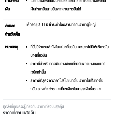
การขอคืน
ไม่สามารถขอคืนเงินค่าบัตรโดยสารได้ แต่สามารถขอคืน
เงิน
เงินค่าภาษีสนามบินจากสายการบินได้
เด็กอายุ 2-11 ปี ชำระค่าโดยสารเท่ากับราคาผู้ใหญ่
ส่วนลด
สำหรับเด็ก
หมายเหตุ
ที่นั่งมีจำนวนจำกัดในแต่ละเที่ยวบิน และอาจไม่มีให้บริการใน
บางเที่ยวบิน
ราคานี้สำหรับการเดินทางด้วยเที่ยวบินของบางกอกแอร์
เวย์สเท่านั้น
ราคาดีที่สุดจากราคาโปรโมชั่นทั่วไป ราคาในเส้นทางไป-
กลับ อาจต่ำกว่าราคาเที่ยวเดียวในบางระดับชั้นราคา
ทุกสิ่งที่คุณควรรู้เกี่ยวกับ
ราคาเที่ยวบินสุดคุ้ม
ราคาเที่ยวบินสุดคุ้ม