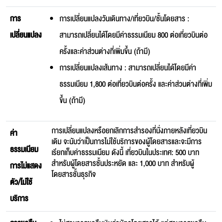
การ
การเปลี่ยนแปลงวันเดินทาง/เที่ยวบิน/ชั้นโดยสาร :
เปลี่ยนแปลง
สามารถเปลี่ยนได้โดยมีค่าธรรมเนียม 800 ต่อเที่ยวบินต่อ
ครั้งและค่าส่วนต่างที่เพิ่มขึ้น (ถ้ามี)
การเปลี่ยนแปลงเส้นทาง : สามารถเปลี่ยนได้โดยมีค่า
ธรรมเนียม 1,800 ต่อเที่ยวบินต่อครั้ง และค่าส่วนต่างที่เพิ่ม
ขึ้น (ถ้ามี)
การเปลี่ยนแปลงหรือยกเลิกการสำรองที่นั่งภายหลังเที่ยวบิน
ค่า
เดิม จะนับว่าเป็นการไม่ใช้บริการของผู้โดยสารและจะมีการ
ธรรมเนียม
เรียกเก็บค่าธรรมเนียม ดังนี้ เที่ยวบินในประเทศ: 500 บาท
สำหรับผู้โดยสารชั้นประหยัด และ 1,000 บาท สำหรับผู้
การไม่แสดง
โดยสารชั้นธุรกิจ
ตัว/ไม่ใช้
บริการ