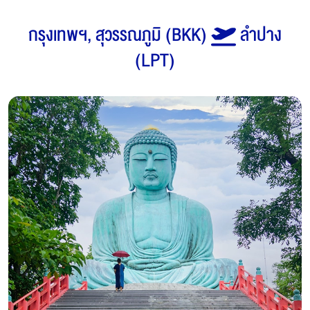
กรุงเทพฯ, สุวรรณภูมิ
(
BKK
)
ลำปาง
(
LPT
)