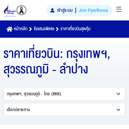
☰
เข้าสู่ระบบ
Join FlyerBonus
หน้าหลัก
ข้อเสนอพิเศษ
ราคาเที่ยวบินสุดคุ้ม
ราคาเที่ยวบิน:
กรุงเทพฯ,
สุวรรณภูมิ - ลำปาง
กรุงเทพฯ, สุวรรณภูมิ - ไทย (BKK)
เลือกปลายทาง