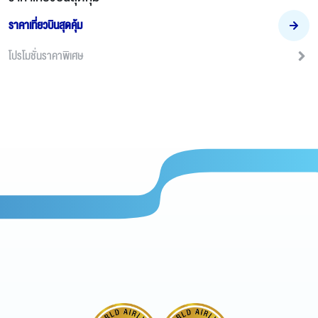
ราคาเที่ยวบินสุดคุ้ม
โปรโมชั่นราคาพิเศษ